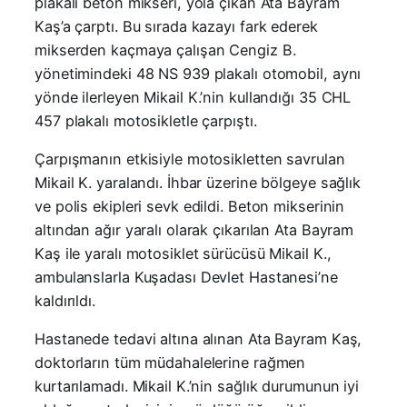
plakalı beton mikseri, yola çıkan Ata Bayram
Kaş’a çarptı. Bu sırada kazayı fark ederek
mikserden kaçmaya çalışan Cengiz B.
yönetimindeki 48 NS 939 plakalı otomobil, aynı
yönde ilerleyen Mikail K.’nin kullandığı 35 CHL
457 plakalı motosikletle çarpıştı.
Çarpışmanın etkisiyle motosikletten savrulan
Mikail K. yaralandı. İhbar üzerine bölgeye sağlık
ve polis ekipleri sevk edildi. Beton mikserinin
altından ağır yaralı olarak çıkarılan Ata Bayram
Kaş ile yaralı motosiklet sürücüsü Mikail K.,
ambulanslarla Kuşadası Devlet Hastanesi’ne
kaldırıldı.
Hastanede tedavi altına alınan Ata Bayram Kaş,
doktorların tüm müdahalelerine rağmen
kurtarılamadı. Mikail K.’nin sağlık durumunun iyi