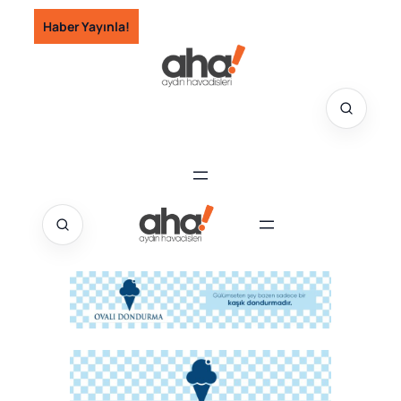
İçeriğe
Haber Yayınla!
geç