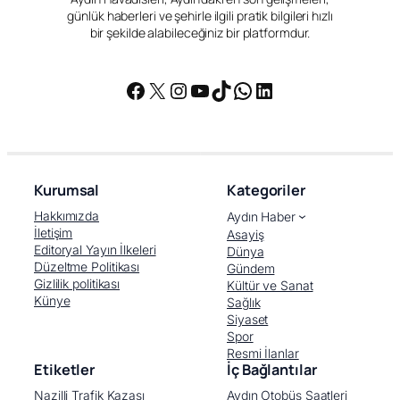
günlük haberleri ve şehirle ilgili pratik bilgileri hızlı
bir şekilde alabileceğiniz bir platformdur.
Facebook
X
Instagram
YouTube
TikTok
WhatsApp
LinkedIn
Kurumsal
Kategoriler
Hakkımızda
Aydın Haber
İletişim
Asayiş
Editoryal Yayın İlkeleri
Dünya
Düzeltme Politikası
Gündem
Gizlilik politikası
Kültür ve Sanat
Künye
Sağlık
Siyaset
Spor
Resmi İlanlar
Etiketler
İç Bağlantılar
Nazilli Trafik Kazası
Aydın Otobüs Saatleri