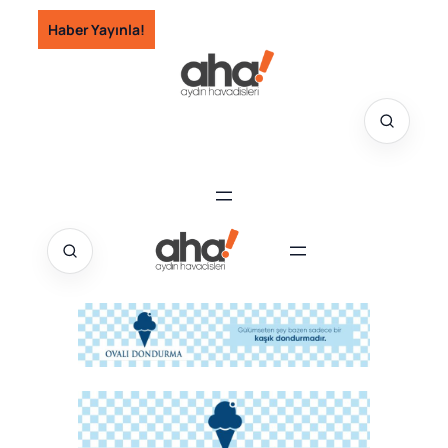
İçeriğe
Haber Yayınla!
geç