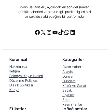
Aydın Havadisleri, Aydın’daki en son gelişmeleri,
günlük haberleri ve şehirle ilgili pratik bilgileri hızlı
bir şekilde alabileceğiniz bir platformdur.
Facebook
X
Instagram
YouTube
TikTok
WhatsApp
LinkedIn
Kurumsal
Kategoriler
Hakkımızda
Aydın Haber
İletişim
Asayiş
Editoryal Yayın İlkeleri
Dünya
Düzeltme Politikası
Gündem
Gizlilik politikası
Kültür ve Sanat
Künye
Sağlık
Siyaset
Spor
Resmi İlanlar
Etiketler
İç Bağlantılar