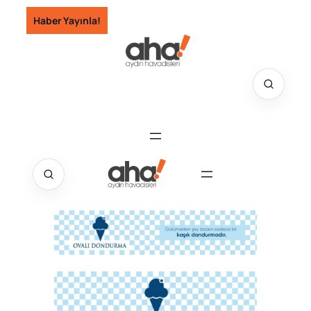
İçeriğe
Haber Yayınla!
geç