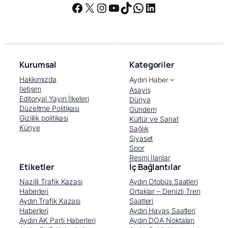
Facebook
X
Instagram
YouTube
TikTok
WhatsApp
LinkedIn
Kurumsal
Kategoriler
Hakkımızda
Aydın Haber
İletişim
Asayiş
Editoryal Yayın İlkeleri
Dünya
Düzeltme Politikası
Gündem
Gizlilik politikası
Kültür ve Sanat
Künye
Sağlık
Siyaset
Spor
Resmi İlanlar
Etiketler
İç Bağlantılar
Nazilli Trafik Kazası
Aydın Otobüs Saatleri
Haberleri
Ortaklar – Denizli Tren
Aydın Trafik Kazası
Saatleri
Haberleri
Aydın Havaş Saatleri
Aydın AK Parti Haberleri
Aydın DOA Noktaları