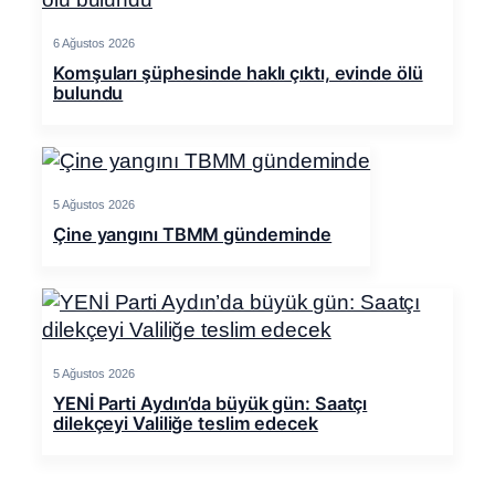
6 Ağustos 2026
Komşuları şüphesinde haklı çıktı, evinde ölü
bulundu
5 Ağustos 2026
Çine yangını TBMM gündeminde
5 Ağustos 2026
YENİ Parti Aydın’da büyük gün: Saatçı
dilekçeyi Valiliğe teslim edecek