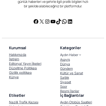
günlük haberleri ve şehirle ilgili pratik bilgileri hızlı
bir şekilde alabileceğiniz bir platformdur.
Facebook
X
Instagram
YouTube
TikTok
WhatsApp
LinkedIn
Kurumsal
Kategoriler
Hakkımızda
Aydın Haber
İletişim
Asayiş
Editoryal Yayın İlkeleri
Dünya
Düzeltme Politikası
Gündem
Gizlilik politikası
Kültür ve Sanat
Künye
Sağlık
Siyaset
Spor
Resmi İlanlar
Etiketler
İç Bağlantılar
Nazilli Trafik Kazası
Aydın Otobüs Saatleri