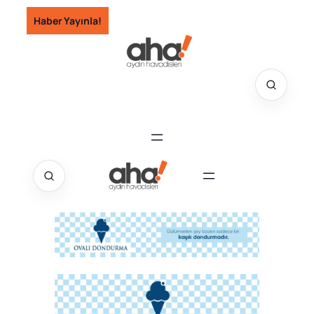
İçeriğe
Haber Yayınla!
geç