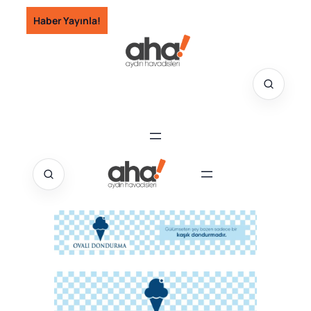
İçeriğe
Haber Yayınla!
geç