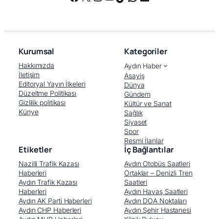
Kurumsal
Kategoriler
Hakkımızda
Aydın Haber
İletişim
Asayiş
Editoryal Yayın İlkeleri
Dünya
Düzeltme Politikası
Gündem
Gizlilik politikası
Kültür ve Sanat
Künye
Sağlık
Siyaset
Spor
Resmi İlanlar
Etiketler
İç Bağlantılar
Nazilli Trafik Kazası
Aydın Otobüs Saatleri
Haberleri
Ortaklar – Denizli Tren
Aydın Trafik Kazası
Saatleri
Haberleri
Aydın Havaş Saatleri
Aydın AK Parti Haberleri
Aydın DOA Noktaları
Aydın CHP Haberleri
Aydın Şehir Hastanesi