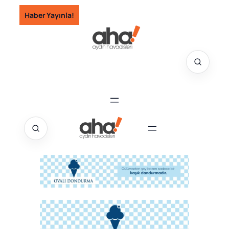
İçeriğe
Haber Yayınla!
geç