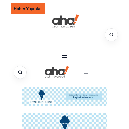
İçeriğe
Haber Yayınla!
geç