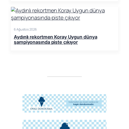
6 Ağustos 2026
Aydınlı rekortmen Koray Uygun dünya
şampiyonasında piste çıkıyor