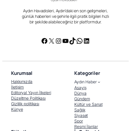
Aydın Havadisleri, Aydın’daki en son gelişmeleri,
günlük haberleri ve şehirle ilgili pratik bilgileri hızlı
bir şekilde alabileceğiniz bir platformdur.
Facebook
X
Instagram
YouTube
TikTok
WhatsApp
LinkedIn
Kurumsal
Kategoriler
Hakkımızda
Aydın Haber
İletişim
Asayiş
Editoryal Yayın İlkeleri
Dünya
Düzeltme Politikası
Gündem
Gizlilik politikası
Kültür ve Sanat
Künye
Sağlık
Siyaset
Spor
Resmi İlanlar