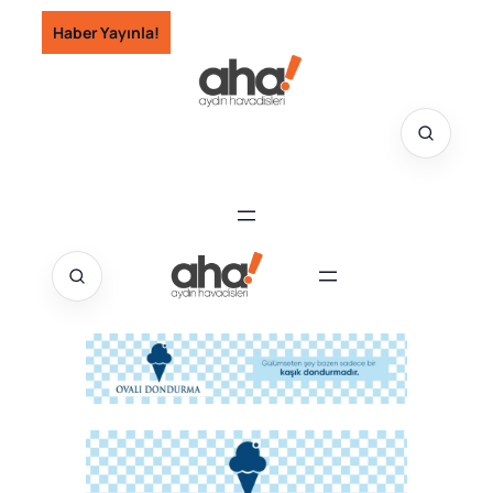
İçeriğe
Haber Yayınla!
geç