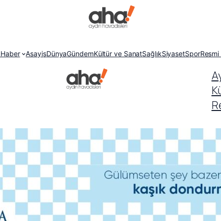
 Haber
Asayiş
Dünya
Gündem
Kültür ve Sanat
Sağlık
Siyaset
Spor
Resmi 
A
K
Re