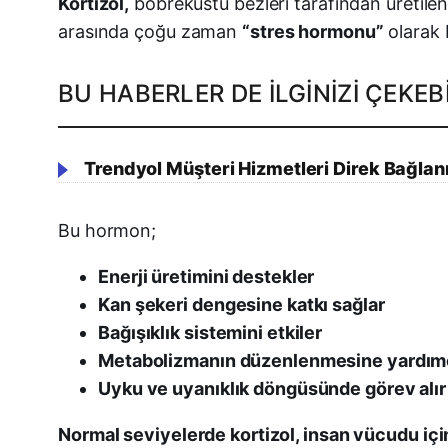
Kortizol,
böbreküstü bezleri tarafından üretilen
arasında çoğu zaman
“stres hormonu”
olarak b
BU HABERLER DE İLGINIZI ÇEKEBI
Trendyol Müşteri Hizmetleri Direk Bağlanm
Bu hormon;
Enerji üretimini destekler
Kan şekeri dengesine katkı sağlar
Bağışıklık sistemini etkiler
Metabolizmanın düzenlenmesine yardımc
Uyku ve uyanıklık döngüsünde görev alır
Normal seviyelerde kortizol, insan vücudu içi