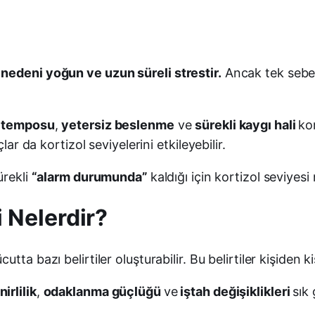
nedeni yoğun ve uzun süreli strestir.
Ancak tek sebep
 temposu
,
yetersiz beslenme
ve
sürekli kaygı hali
ko
ar da kortizol seviyelerini etkileyebilir.
ürekli
“alarm durumunda”
kaldığı için kortizol seviyes
i Nelerdir?
a bazı belirtiler oluşturabilir. Bu belirtiler kişiden kişi
nirlilik
,
odaklanma güçlüğü
ve
iştah değişiklikleri
sık 