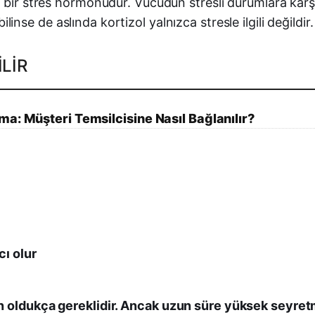
 bir stres hormonudur. Vücudun stresli durumlara karş
ilinse de aslında kortizol yalnızca stresle ilgili değildir.
LIR
a: Müşteri Temsilcisine Nasıl Bağlanılır?
ı olur
n oldukça gereklidir. Ancak uzun süre yüksek seyretme