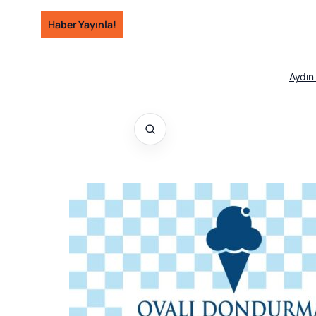
İçeriğe
Haber Yayınla!
geç
Aydın