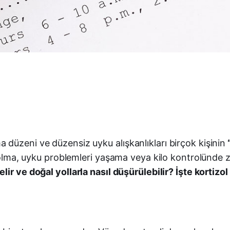
düzeni ve düzensiz uyku alışkanlıkları birçok kişinin
“
li olma, uyku problemleri yaşama veya kilo kontrolünd
lir ve doğal yollarla nasıl düşürülebilir? İşte kortizo