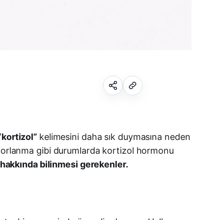
Facebook
kortizol”
kelimesini daha sık duymasına neden
e zorlanma gibi durumlarda kortizol hormonu
X (Twitter)
l hakkında bilinmesi gerekenler.
WhatsApp
Telegram