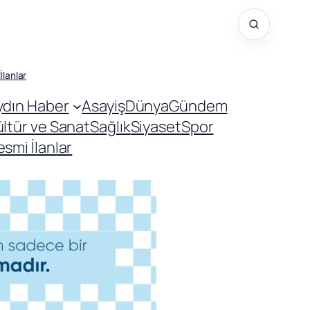
İlanlar
ydın Haber
Asayiş
Dünya
Gündem
ültür ve Sanat
Sağlık
Siyaset
Spor
smi İlanlar