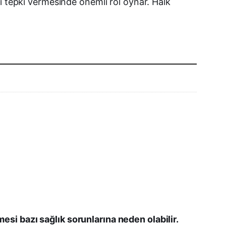
ı tepki vermesinde önemli rol oynar. Halk
LinkedIn
E-posta
si bazı sağlık sorunlarına neden olabilir.