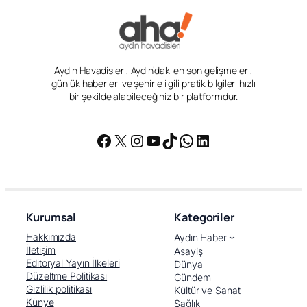
Aydın Havadisleri, Aydın’daki en son gelişmeleri,
günlük haberleri ve şehirle ilgili pratik bilgileri hızlı
bir şekilde alabileceğiniz bir platformdur.
Facebook
X
Instagram
YouTube
TikTok
WhatsApp
LinkedIn
Kurumsal
Kategoriler
Hakkımızda
Aydın Haber
İletişim
Asayiş
Editoryal Yayın İlkeleri
Dünya
Düzeltme Politikası
Gündem
Gizlilik politikası
Kültür ve Sanat
Künye
Sağlık