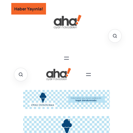
İçeriğe
Haber Yayınla!
geç