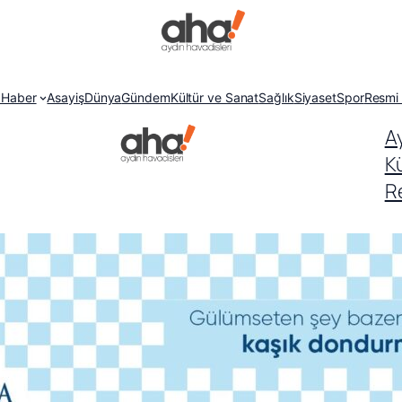
 Haber
Asayiş
Dünya
Gündem
Kültür ve Sanat
Sağlık
Siyaset
Spor
Resmi 
A
K
Re