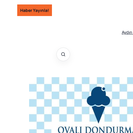
İçeriğe
Haber Yayınla!
geç
Aydın