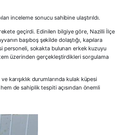
Facebook
lan inceleme sonucu sahibine ulaştırıldı.
kete geçirdi. Edinilen bilgiye göre, Nazilli İlçe
X (Twitter)
vanın başıboş şekilde dolaştığı, kapılara
WhatsApp
esi personeli, sokakta bulunan erkek kuzuyu
stem üzerinden gerçekleştirdikleri sorgulama
Telegram
LinkedIn
ve karışıklık durumlarında kulak küpesi
 hem de sahiplik tespiti açısından önemli
E-posta