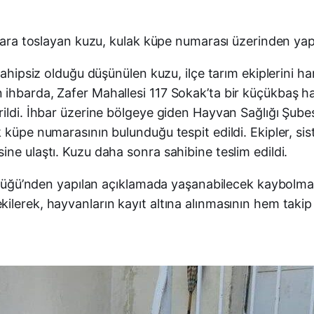
ılara toslayan kuzu, kulak küpe numarası üzerinden yapı
ahipsiz olduğu düşünülen kuzu, ilçe tarım ekiplerini hare
ihbarda, Zafer Mahallesi 117 Sokak’ta bir küçükbaş hay
rildi. İhbar üzerine bölgeye giden Hayvan Sağlığı Şub
 küpe numarasının bulunduğu tespit edildi. Ekipler, si
ne ulaştı. Kuzu daha sonra sahibine teslim edildi.
ürlüğü’nden yapılan açıklamada yaşanabilecek kaybolma 
lerek, hayvanların kayıt altına alınmasının hem takip