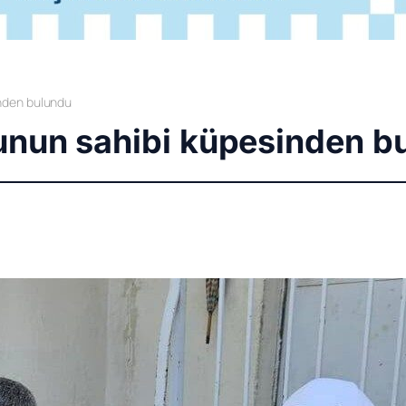
inden bulundu
unun sahibi küpesinden b