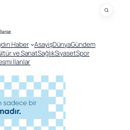
İlanlar
ydın Haber
Asayiş
Dünya
Gündem
ültür ve Sanat
Sağlık
Siyaset
Spor
smi İlanlar