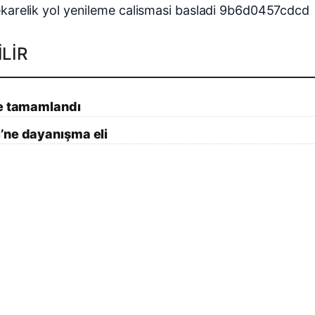
LIR
me tamamlandı
’ne dayanışma eli