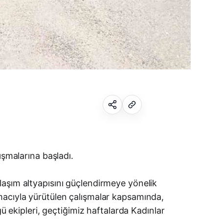
Facebook
ışmalarına başladı.
X (Twitter)
laşım altyapısını güçlendirmeye yönelik
macıyla yürütülen çalışmalar kapsamında,
WhatsApp
ü ekipleri, geçtiğimiz haftalarda Kadınlar