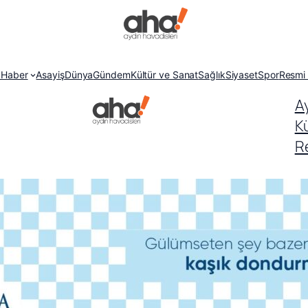
 Haber
Asayiş
Dünya
Gündem
Kültür ve Sanat
Sağlık
Siyaset
Spor
Resmi 
A
K
Re