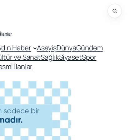
İlanlar
ydın Haber
Asayiş
Dünya
Gündem
ültür ve Sanat
Sağlık
Siyaset
Spor
smi İlanlar