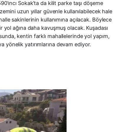
90’ıncı Sokak’ta da kilit parke taşı döşeme
Telegram
zemini uzun yıllar güvenle kullanılabilecek hale
LinkedIn
alle sakinlerinin kullanımına açılacak. Böylece
 bir yol ağına daha kavuşmuş olacak. Kuşadası
E-posta
unda, kentin farklı mahallelerinde yol yapım,
a yönelik yatırımlarına devam ediyor.