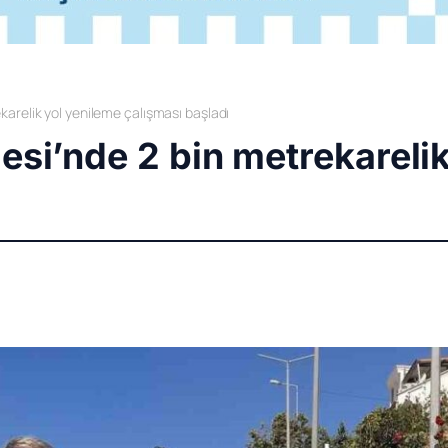
karelik yol yenileme çalışması başladı
esi’nde 2 bin metrekareli