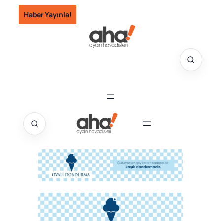
İçeriğe
Haber Yayınla!
geç