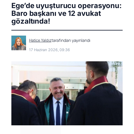
Ege’de uyuşturucu operasyonu:
Baro başkanı ve 12 avukat
gözaltında!
tarafından yayınlandı
Hatice Yaldız
17 Haziran 2026, 09:36
Facebook
Facebook
X (Twitter)
X (Twitter)