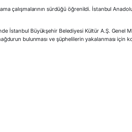
ı arama çalışmalarının sürdüğü öğrenildi. İstanbul Anado
nde İstanbul Büyükşehir Belediyesi Kültür A.Ş. Genel Mü
e mağdurun bulunması ve şüphelilerin yakalanması için ko