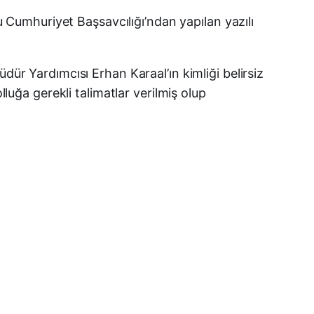
X (Twitter)
lu Cumhuriyet Başsavcılığı’ndan yapılan yazılı
WhatsApp
Telegram
dür Yardımcısı Erhan Karaal’ın kimliği belirsiz
lluğa gerekli talimatlar verilmiş olup
LinkedIn
E-posta