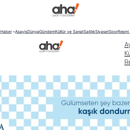
 Haber
Asayiş
Dünya
Gündem
Kültür ve Sanat
Sağlık
Siyaset
Spor
Resmi 
A
K
Re