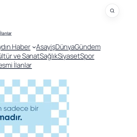
İlanlar
ydın Haber
Asayiş
Dünya
Gündem
ültür ve Sanat
Sağlık
Siyaset
Spor
smi İlanlar