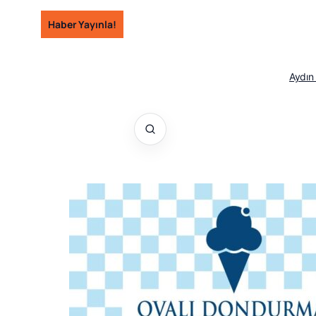
İçeriğe
Haber Yayınla!
geç
Aydın