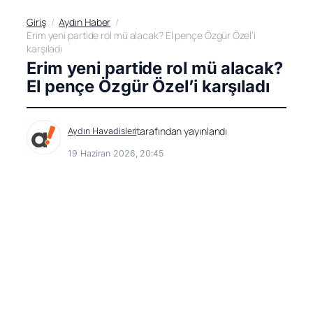
Giriş
Aydın Haber
Erim yeni partide rol mü alacak? El pençe Özgür Özel’i
karşıladı
Erim yeni partide rol mü alacak?
El pençe Özgür Özel’i karşıladı
tarafından yayınlandı
Aydın Havadisleri
19 Haziran 2026, 20:45
Haberler’de
Takip Et
Önceki dönem AK Parti Aydın Milletvekili Bekir