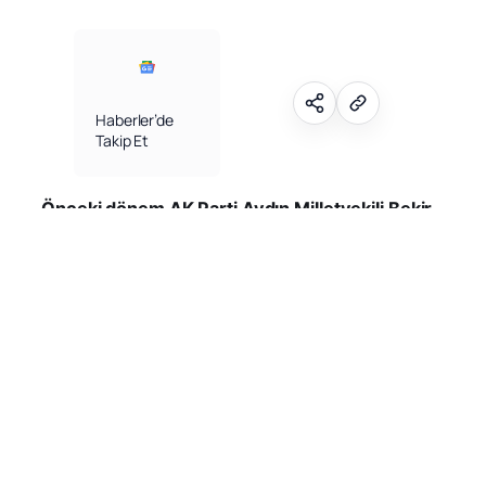
Kuvvet Erim, mutlak butlan kararıyla CHP Genel
Başkanlığı görevinden uzaklaştırılan Özgür
Özel’i karşıladı.
CHP Aydın Milletvekili Süleyman Bülbül’ün annesi
Huriye Bülbül, 95 yaşında hayata gözlerini
yumdu. Merhume Huriye Bülbül için Nazilli Koca
Camii’nde ikindi namazına müteakip cenaze
töreni düzenlendi. Törene CHP Aydın Milletvekili
Süleyman Bülbül ve ailesinin yanı sıra çok sayıda
siyasetçi, protokol üyesi ve vatandaş katıldı.
Törende yalnızca CHP’liler değil, eski AK Parti
Aydın Milletvekili Bekir Kuvvet Erim ve MHP
Aydın eski İl Başkanı Haluk Alıcık da yer alarak
aynı şehirde siyaset yaptıkları Bülbül’ün acısını
paylaştı.