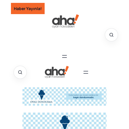
İçeriğe
Haber Yayınla!
geç