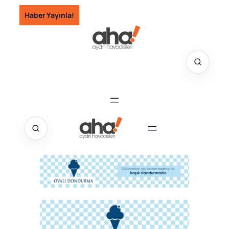
İçeriğe
Haber Yayınla!
geç