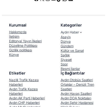
Kurumsal
Kategoriler
Hakkımızda
Aydın Haber
İletişim
Asayiş
Editoryal Yayın İlkeleri
Dünya
Düzeltme Politikası
Gündem
Gizlilik politikası
Kültür ve Sanat
Künye
Sağlık
Siyaset
Spor
Resmi İlanlar
Etiketler
İç Bağlantılar
Nazilli Trafik Kazası
Aydın Otobüs Saatleri
Haberleri
Ortaklar – Denizli Tren
Aydın Trafik Kazası
Saatleri
Haberleri
Aydın Havaş Saatleri
Aydın AK Parti Haberleri
Aydın DOA Noktaları
Aydın CHP Haberleri
Aydın Şehir Hastanesi