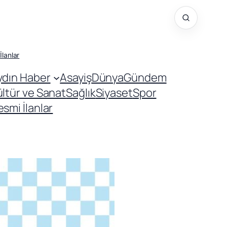
İlanlar
ydın Haber
Asayiş
Dünya
Gündem
ültür ve Sanat
Sağlık
Siyaset
Spor
smi İlanlar