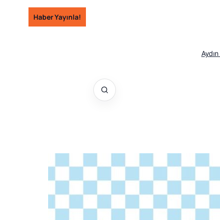
İçeriğe
Haber Yayınla!
geç
Aydın