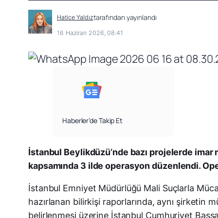
tarafından yayınlandı
Hatice Yaldız
16 Haziran 2026, 08:41
Haberler’de Takip Et
İstanbul Beylikdüzü’nde bazı projelerde imar 
kapsamında 3 ilde operasyon düzenlendi. Oper
İstanbul Emniyet Müdürlüğü Mali Suçlarla Mücade
hazırlanan bilirkişi raporlarında, aynı şirketin
belirlenmesi üzerine İstanbul Cumhuriyet Başsav