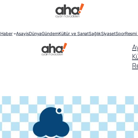
 Haber
Asayiş
Dünya
Gündem
Kültür ve Sanat
Sağlık
Siyaset
Spor
Resmi 
A
K
Re