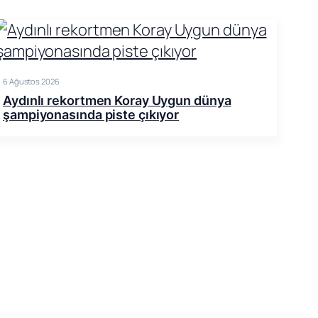
6 Ağustos 2026
Aydınlı rekortmen Koray Uygun dünya
şampiyonasında piste çıkıyor