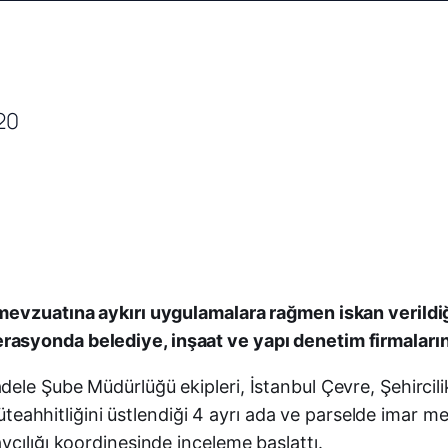
mevzuatına aykırı uygulamalara rağmen iskan verildi
asyonda belediye, inşaat ve yapı denetim firmalarınd
le Şube Müdürlüğü ekipleri, İstanbul Çevre, Şehircilik 
 müteahhitliğini üstlendiği 4 ayrı ada ve parselde imar 
cılığı koordinesinde inceleme başlattı.