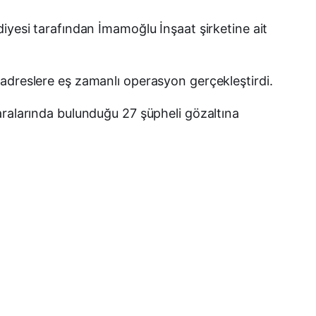
Telegram
iyesi tarafından İmamoğlu İnşaat şirketine ait
LinkedIn
E-posta
 adreslere eş zamanlı operasyon gerçekleştirdi.
aralarında bulunduğu 27 şüpheli gözaltına