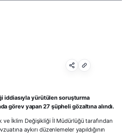
Facebook
ği iddiasıyla yürütülen soruşturma
a görev yapan 27 şüpheli gözaltına alındı.
X (Twitter)
ve İklim Değişikliği İl Müdürlüğü tarafından
WhatsApp
mevzuatına aykırı düzenlemeler yapıldığının