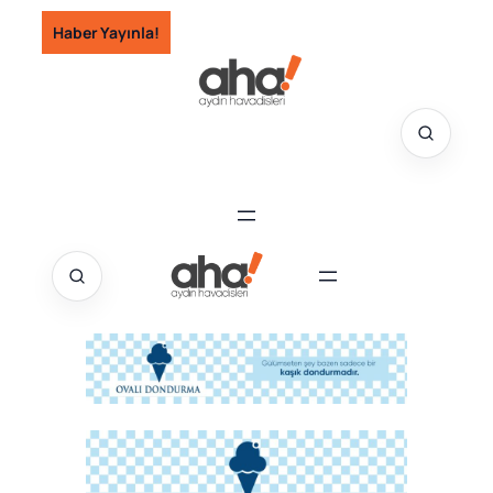
İçeriğe
Haber Yayınla!
geç