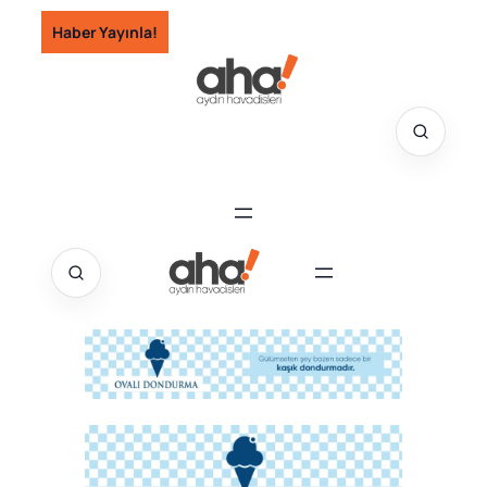
İçeriğe
Haber Yayınla!
geç