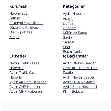
Kurumsal
Kategoriler
Hakkımızda
Aydın Haber
İletişim
Asayiş
Editoryal Yayın İlkeleri
Dünya
Düzeltme Politikası
Gündem
Gizlilik politikası
Kültür ve Sanat
Künye
Sağlık
Siyaset
Spor
Resmi İlanlar
Etiketler
İç Bağlantılar
Nazilli Trafik Kazası
Aydın Otobüs Saatleri
Haberleri
Ortaklar – Denizli Tren
Aydın Trafik Kazası
Saatleri
Haberleri
Aydın Havaş Saatleri
Aydın AK Parti Haberleri
Aydın DOA Noktaları
Aydın CHP Haberleri
Aydın Şehir Hastanesi
Aydın MHP Haberleri
Klinik Bulucu
Facebook
X (Twitter)
WhatsApp
Telegram