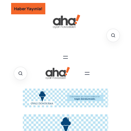
İçeriğe
Haber Yayınla!
geç