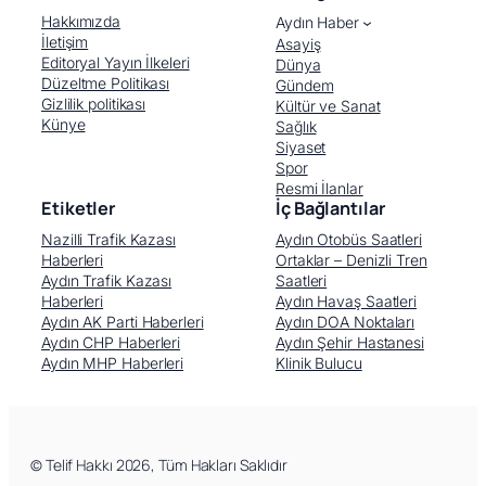
Hakkımızda
Aydın Haber
İletişim
Asayiş
Editoryal Yayın İlkeleri
Dünya
Düzeltme Politikası
Gündem
Gizlilik politikası
Kültür ve Sanat
Künye
Sağlık
Siyaset
Spor
Resmi İlanlar
Etiketler
İç Bağlantılar
Nazilli Trafik Kazası
Aydın Otobüs Saatleri
Haberleri
Ortaklar – Denizli Tren
Aydın Trafik Kazası
Saatleri
Haberleri
Aydın Havaş Saatleri
Aydın AK Parti Haberleri
Aydın DOA Noktaları
Aydın CHP Haberleri
Aydın Şehir Hastanesi
Aydın MHP Haberleri
Klinik Bulucu
Facebook
X (Twitter)
WhatsApp
Telegram
© Telif Hakkı 2026, Tüm Hakları Saklıdır