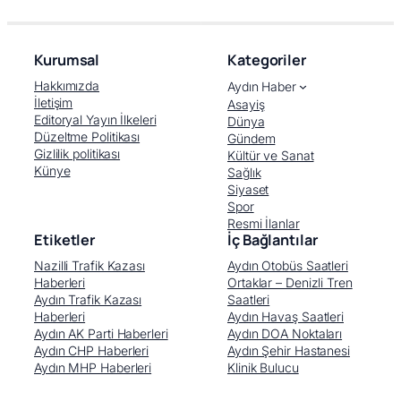
Kurumsal
Kategoriler
Hakkımızda
Aydın Haber
İletişim
Asayiş
Editoryal Yayın İlkeleri
Dünya
Düzeltme Politikası
Gündem
Gizlilik politikası
Kültür ve Sanat
Künye
Sağlık
Siyaset
Spor
Resmi İlanlar
Etiketler
İç Bağlantılar
Nazilli Trafik Kazası
Aydın Otobüs Saatleri
Haberleri
Ortaklar – Denizli Tren
Aydın Trafik Kazası
Saatleri
Haberleri
Aydın Havaş Saatleri
Aydın AK Parti Haberleri
Aydın DOA Noktaları
Aydın CHP Haberleri
Aydın Şehir Hastanesi
Aydın MHP Haberleri
Klinik Bulucu
Facebook
X (Twitter)