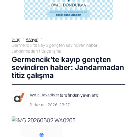
Giriş
Asayiş
Germencik’te kayıp gençten sevindiren haber:
Jandarmadan titiz çalışma
Germencik’te kayıp gençten
sevindiren haber: Jandarmadan
titiz çalışma
tarafından yayınlandı
Aydın Havadisleri
2 Haziran 2026, 23:27