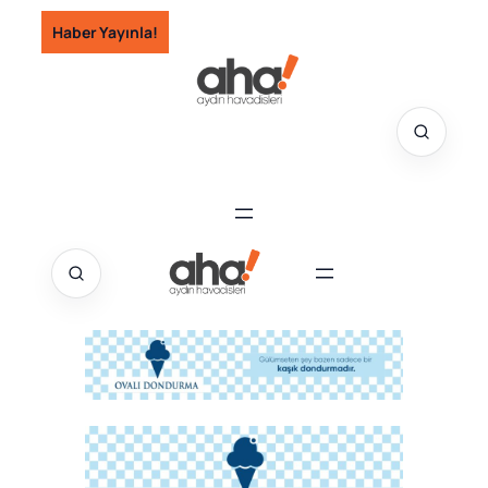
İçeriğe
Haber Yayınla!
geç