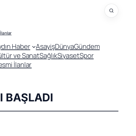
İlanlar
ydın Haber
Asayiş
Dünya
Gündem
ültür ve Sanat
Sağlık
Siyaset
Spor
smi İlanlar
I BAŞLADI