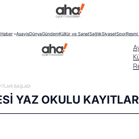
 Haber
Asayiş
Dünya
Gündem
Kültür ve Sanat
Sağlık
Siyaset
Spor
Resmi 
A
K
Re
ITLARI BAŞLADI
Sİ YAZ OKULU KAYITLAR