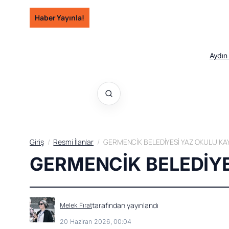
İçeriğe
Haber Yayınla!
geç
Aydın
Giriş
Resmi İlanlar
GERMENCİK BELEDİYESİ YAZ OKULU KAY
GERMENCİK BELEDİYE
tarafından yayınlandı
Melek Fırat
20 Haziran 2026, 00:04