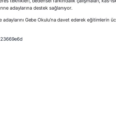
fes teknikleri, bedensel farkındalık çalışmaları, kas-i
anne adaylarına destek sağlanıyor.
ne adaylarını Gebe Okulu’na davet ederek eğitimlerin ücr