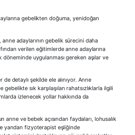
Facebook
adaylarına gebelikten doğuma, yenidoğan
X (Twitter)
 anne adaylarının gebelik sürecini daha
WhatsApp
arafından verilen eğitimlerde anne adaylarına
lik döneminde uygulanması gereken aşılar ve
Telegram
LinkedIn
de detaylı şekilde ele alınıyor. Anne
gebelikte sık karşılaşılan rahatsızlıklarla ilgili
E-posta
umlarda izlenecek yollar hakkında da
 anne ve bebek açısından faydaları, lohusalık
e yandan fizyoterapist eşliğinde