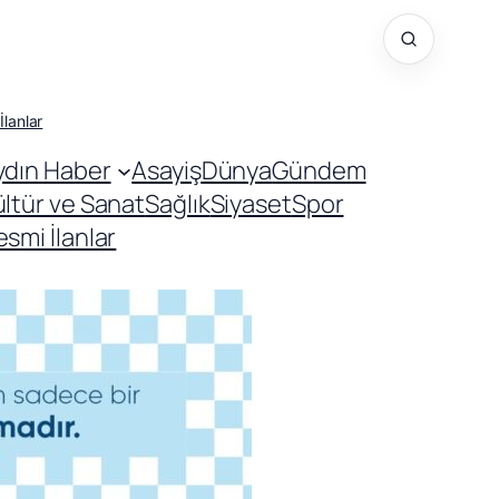
İlanlar
ydın Haber
Asayiş
Dünya
Gündem
ültür ve Sanat
Sağlık
Siyaset
Spor
smi İlanlar