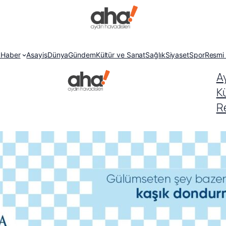
 Haber
Asayiş
Dünya
Gündem
Kültür ve Sanat
Sağlık
Siyaset
Spor
Resmi 
A
K
Re