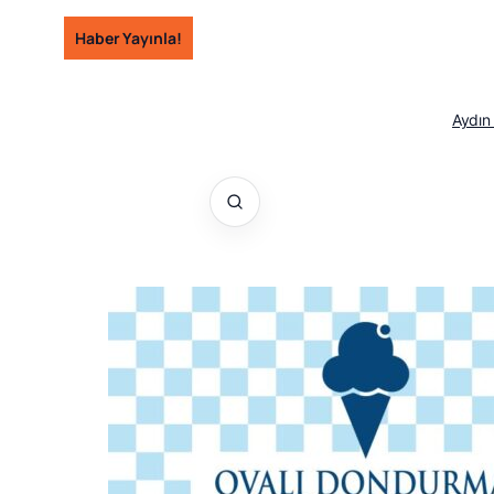
İçeriğe
Haber Yayınla!
geç
Aydın