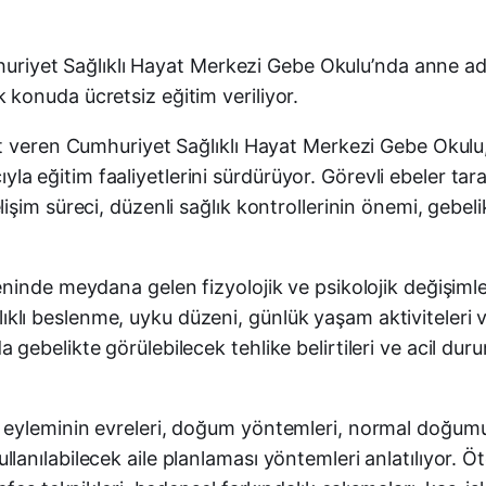
umhuriyet Sağlıklı Hayat Merkezi Gebe Okulu’nda anne 
konuda ücretsiz eğitim veriliyor.
t veren Cumhuriyet Sağlıklı Hayat Merkezi Gebe Okulu,
acıyla eğitim faaliyetlerini sürdürüyor. Görevli ebeler t
işim süreci, düzenli sağlık kontrollerinin önemi, gebe
inde meydana gelen fizyolojik ve psikolojik değişimler 
lıklı beslenme, uyku düzeni, günlük yaşam aktiviteleri ve 
ebelikte görülebilecek tehlike belirtileri ve acil dur
eyleminin evreleri, doğum yöntemleri, normal doğumun
nılabilecek aile planlaması yöntemleri anlatılıyor. Öt