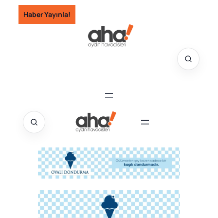
İçeriğe
Haber Yayınla!
geç