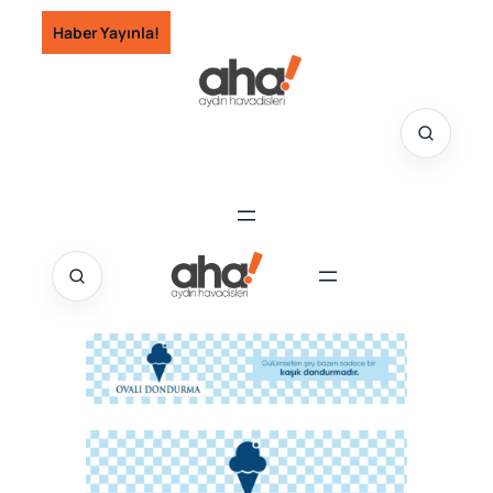
İçeriğe
Haber Yayınla!
geç