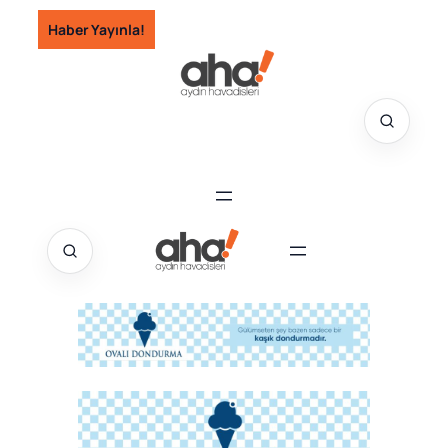
İçeriğe
Haber Yayınla!
geç