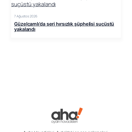
7 Ağustos 2026
Güzelçamlı’da seri hırsızlık şüphelisi suçüstü
yakalandı