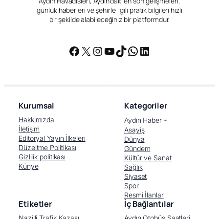
Aydın Havadisleri, Aydın’daki en son gelişmeleri,
günlük haberleri ve şehirle ilgili pratik bilgileri hızlı
bir şekilde alabileceğiniz bir platformdur.
Facebook
X
Instagram
YouTube
TikTok
WhatsApp
LinkedIn
Kurumsal
Kategoriler
Hakkımızda
Aydın Haber
İletişim
Asayiş
Editoryal Yayın İlkeleri
Dünya
Düzeltme Politikası
Gündem
Gizlilik politikası
Kültür ve Sanat
Künye
Sağlık
Siyaset
Spor
Resmi İlanlar
Etiketler
İç Bağlantılar
Nazilli Trafik Kazası
Aydın Otobüs Saatleri