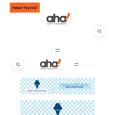
İçeriğe
Haber Yayınla!
geç