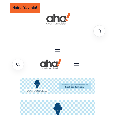
İçeriğe
Haber Yayınla!
geç