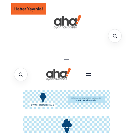
İçeriğe
Haber Yayınla!
geç