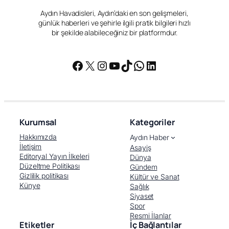
Aydın Havadisleri, Aydın’daki en son gelişmeleri,
günlük haberleri ve şehirle ilgili pratik bilgileri hızlı
bir şekilde alabileceğiniz bir platformdur.
Facebook
X
Instagram
YouTube
TikTok
WhatsApp
LinkedIn
Kurumsal
Kategoriler
Hakkımızda
Aydın Haber
İletişim
Asayiş
Editoryal Yayın İlkeleri
Dünya
Düzeltme Politikası
Gündem
Gizlilik politikası
Kültür ve Sanat
Künye
Sağlık
Siyaset
Spor
Resmi İlanlar
Etiketler
İç Bağlantılar