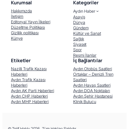
Kurumsal
Kategoriler
Hakkımızda
Aydın Haber
İletişim
Asayiş
Editoryal Yayın İlkeleri
Dünya
Düzeltme Politikası
Gündem
Gizlilik politikası
Kültür ve Sanat
Künye
Sağlık
Siyaset
Spor
Resmi İlanlar
Etiketler
İç Bağlantılar
Nazilli Trafik Kazası
Aydın Otobüs Saatleri
Haberleri
Ortaklar – Denizli Tren
Aydın Trafik Kazası
Saatleri
Haberleri
Aydın Havaş Saatleri
Aydın AK Parti Haberleri
Aydın DOA Noktaları
Aydın CHP Haberleri
Aydın Şehir Hastanesi
Aydın MHP Haberleri
Klinik Bulucu
Facebook
X (Twitter)
WhatsApp
Telegram
© Telif Hakkı 2026, Tüm Hakları Saklıdır