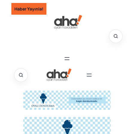
İçeriğe
Haber Yayınla!
geç