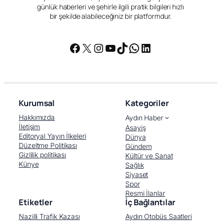
günlük haberleri ve şehirle ilgili pratik bilgileri hızlı
bir şekilde alabileceğiniz bir platformdur.
Facebook
X
Instagram
YouTube
TikTok
WhatsApp
LinkedIn
Kurumsal
Kategoriler
Hakkımızda
Aydın Haber
İletişim
Asayiş
Editoryal Yayın İlkeleri
Dünya
Düzeltme Politikası
Gündem
Gizlilik politikası
Kültür ve Sanat
Künye
Sağlık
Siyaset
Spor
Resmi İlanlar
Etiketler
İç Bağlantılar
Nazilli Trafik Kazası
Aydın Otobüs Saatleri