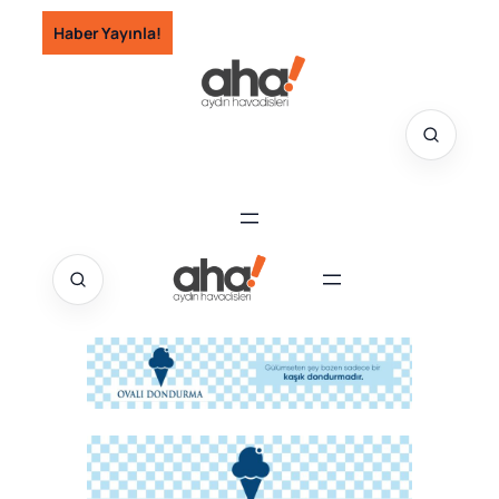
İçeriğe
Haber Yayınla!
geç