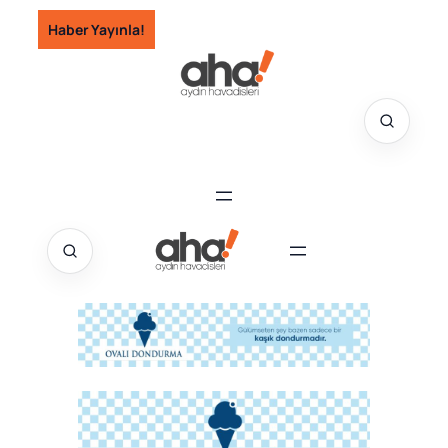
İçeriğe
Haber Yayınla!
geç