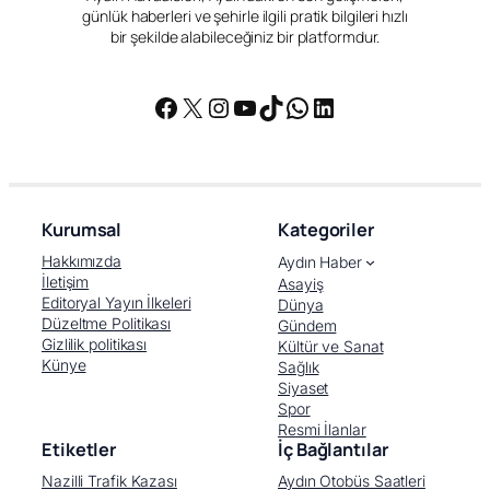
günlük haberleri ve şehirle ilgili pratik bilgileri hızlı
bir şekilde alabileceğiniz bir platformdur.
Facebook
X
Instagram
YouTube
TikTok
WhatsApp
LinkedIn
Kurumsal
Kategoriler
Hakkımızda
Aydın Haber
İletişim
Asayiş
Editoryal Yayın İlkeleri
Dünya
Düzeltme Politikası
Gündem
Gizlilik politikası
Kültür ve Sanat
Künye
Sağlık
Siyaset
Spor
Resmi İlanlar
Etiketler
İç Bağlantılar
Nazilli Trafik Kazası
Aydın Otobüs Saatleri