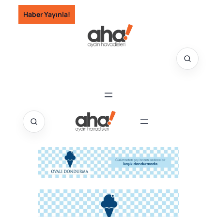
İçeriğe
Haber Yayınla!
geç