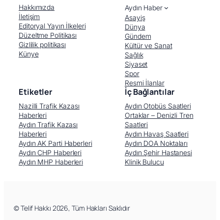
Hakkımızda
Aydın Haber
İletişim
Asayiş
Editoryal Yayın İlkeleri
Dünya
Düzeltme Politikası
Gündem
Gizlilik politikası
Kültür ve Sanat
Künye
Sağlık
Siyaset
Spor
Resmi İlanlar
Etiketler
İç Bağlantılar
Nazilli Trafik Kazası
Aydın Otobüs Saatleri
Haberleri
Ortaklar – Denizli Tren
Aydın Trafik Kazası
Saatleri
Haberleri
Aydın Havaş Saatleri
Aydın AK Parti Haberleri
Aydın DOA Noktaları
Aydın CHP Haberleri
Aydın Şehir Hastanesi
Aydın MHP Haberleri
Klinik Bulucu
Facebook
X (Twitter)
WhatsApp
Telegram
© Telif Hakkı 2026, Tüm Hakları Saklıdır