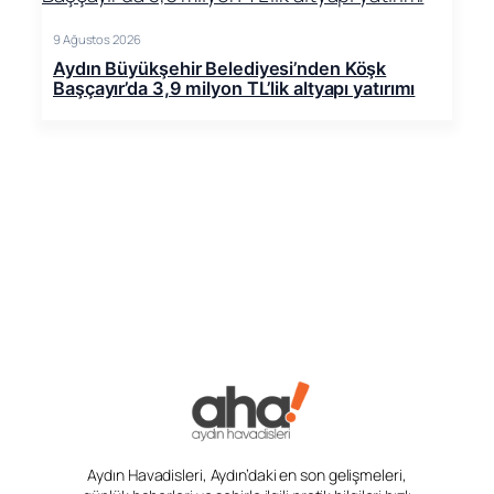
9 Ağustos 2026
Aydın Büyükşehir Belediyesi’nden Köşk
Başçayır’da 3,9 milyon TL’lik altyapı yatırımı
Aydın Havadisleri, Aydın’daki en son gelişmeleri,