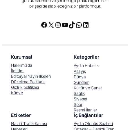
günlük haberleri ve şehirle ilgili pratik bilgileri hızlı
bir şekilde alabileceğiniz bir platformdur.
Facebook
X
Instagram
YouTube
TikTok
WhatsApp
LinkedIn
Kurumsal
Kategoriler
Hakkımızda
Aydın Haber
İletişim
Asayiş
Editoryal Yayın İlkeleri
Dünya
Düzeltme Politikası
Gündem
Gizlilik politikası
Kültür ve Sanat
Künye
Sağlık
Siyaset
Spor
Resmi İlanlar
Etiketler
İç Bağlantılar
Nazilli Trafik Kazası
Aydın Otobüs Saatleri
Haberleri
Ortaklar – Denizli Tren