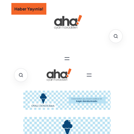
İçeriğe
Haber Yayınla!
geç