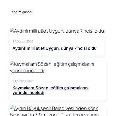
9 Ağustos 2026
Aydınlı milli atlet Uygun, dünya 7’ncisi oldu
9 Ağustos 2026
Kaymakam Sözen, eğitim çalışmalarını
yerinde inceledi