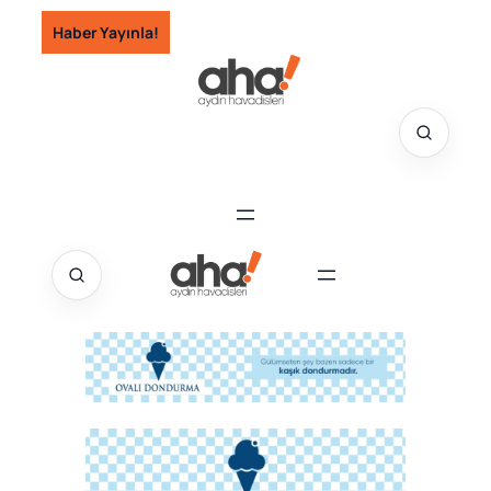
İçeriğe
Haber Yayınla!
geç