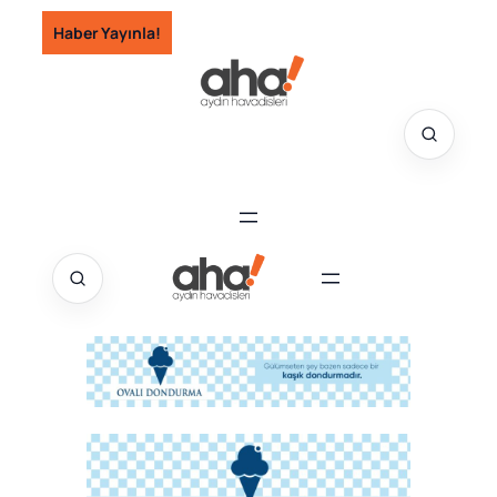
İçeriğe
Haber Yayınla!
geç