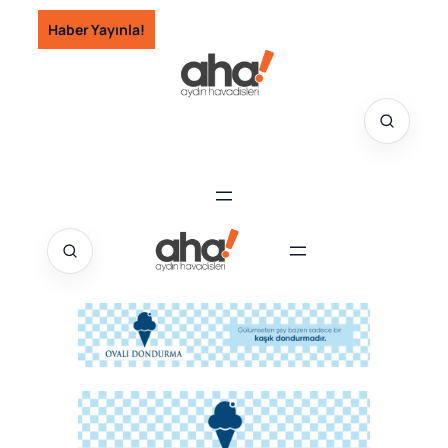
İçeriğe
Haber Yayınla!
geç