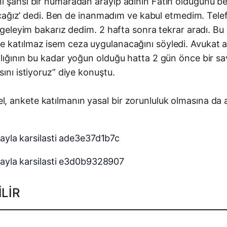
 şahsi bir numaradan arayıp adının Fatih olduğunu belir
apacağız’ dedi. Ben de inanmadım ve kabul etmedim. Tel
a geleyim bakarız dedim. 2 hafta sonra tekrar aradı. B
 katılmaz isem ceza uygulanacağını söyledi. Avukat ar
ılığının bu kadar yoğun olduğu hatta 2 gün önce bir sa
ını istiyoruz” diye konuştu.
 ankete katılmanın yasal bir zorunluluk olmasına da a
LIR