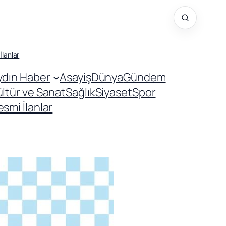
İlanlar
ydın Haber
Asayiş
Dünya
Gündem
ültür ve Sanat
Sağlık
Siyaset
Spor
smi İlanlar