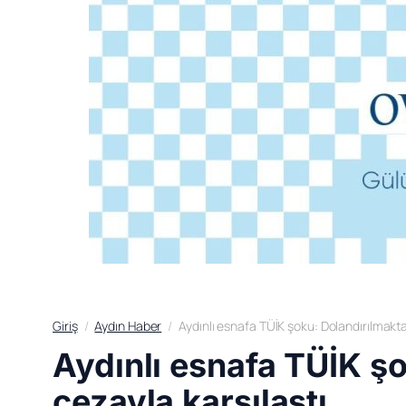
Giriş
Aydın Haber
Aydınlı esnafa TÜİK şoku: Dolandırılmakta
Aydınlı esnafa TÜİK ş
cezayla karşılaştı