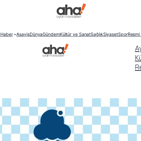
 Haber
Asayiş
Dünya
Gündem
Kültür ve Sanat
Sağlık
Siyaset
Spor
Resmi 
A
K
Re