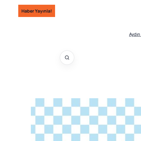
İçeriğe
Haber Yayınla!
geç
Aydın