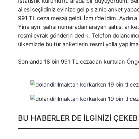
İstatistik Kurumu’nu arada bir duyuyordum. Beni
ailesi seçildiniz evinize gelip sizinle anket y
991 TL ceza mesajı geldi. İzmir’de idim. Aydın’
Yine aynı şahsi numaradan arayan şahıs, ankete
resmi evrak gönderin dedik. Telefon dolandırıc
ülkemizde bu tür anketlerin resmi yolla yapılmas
Son anda 18 bin 991 TL cezadan kurtulan Öngel,
BU HABERLER DE İLGINIZI ÇEKEBI