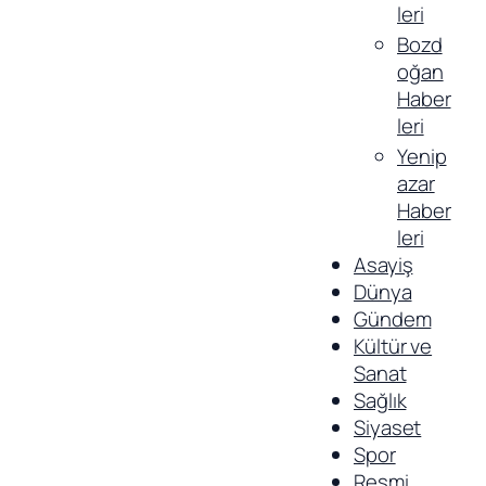
leri
Bozd
oğan
Haber
leri
Yenip
azar
Haber
leri
Asayiş
Dünya
Gündem
Kültür ve
Sanat
Sağlık
Siyaset
Spor
Resmi