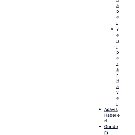
a
b
e
r
Y
e
n
i
p
a
z
a
r
H
a
v
e
r
Asayiş
Haberle
ri
Günde
m