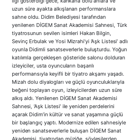
ilgi gösterdiği gece, kahkaha dolu anlara ve
uzun süre ayakta alkışlanan performanslara
sahne oldu. Didim Belediyesi tarafından
yenilenen DİGEM Sanat Akademisi Sahnesi, Türk
tiyatrosunun sevilen isimleri Hakan Bilgin,
Sevinç Erbulak ve Yosi Mizrahi’yi ’Aşk Listesi’ adlı
oyunla Didimli sanatseverlerle buluşturdu. Yoğun
katılımla gerçekleşen gösteride salonu dolduran
izleyiciler, usta oyuncuların başarılı
performansıyla keyifli bir tiyatro akşamı yaşadı.
Mizah dolu diyalogları ve güçlü oyunculuklarıyla
beğeni toplayan oyun, izleyicilerden uzun süre
alkış aldı. Yenilenen DİGEM Sanat Akademisi
Sahnesi, ’Aşk Listesi’ ile yeniden perdelerini
açarak Didim’in kültür ve sanat yaşamına güçlü
bir başlangıç yaptı. Modernize edilen sahnesiyle
yeniden sanatseverlerle buluşan DİGEM Sanat
Akademisi, tiyatrodan müziğe, söyleşilerden