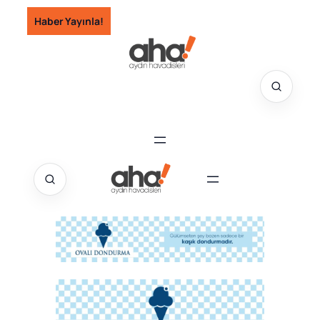
İçeriğe
Haber Yayınla!
geç