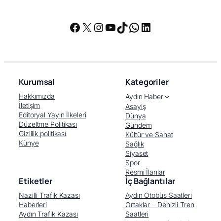
Facebook
X
Instagram
YouTube
TikTok
WhatsApp
LinkedIn
Kurumsal
Kategoriler
Hakkımızda
Aydın Haber
İletişim
Asayiş
Editoryal Yayın İlkeleri
Dünya
Düzeltme Politikası
Gündem
Gizlilik politikası
Kültür ve Sanat
Künye
Sağlık
Siyaset
Spor
Resmi İlanlar
Etiketler
İç Bağlantılar
Nazilli Trafik Kazası
Aydın Otobüs Saatleri
Haberleri
Ortaklar – Denizli Tren
Aydın Trafik Kazası
Saatleri