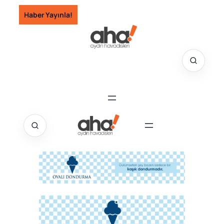
İçeriğe
Haber Yayınla!
geç