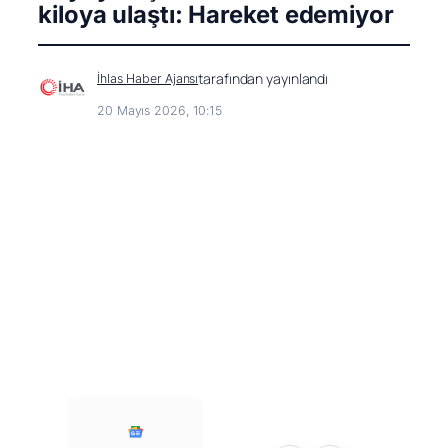
kiloya ulaştı: Hareket edemiyor
tarafından yayınlandı
İhlas Haber Ajansı
20 Mayıs 2026, 10:15
Facebook
Facebook
X (Twitter)
X (Twitter)
WhatsApp
WhatsApp
Telegram
Telegram