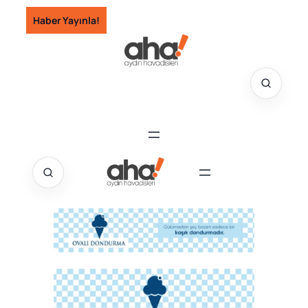
İçeriğe
Haber Yayınla!
geç