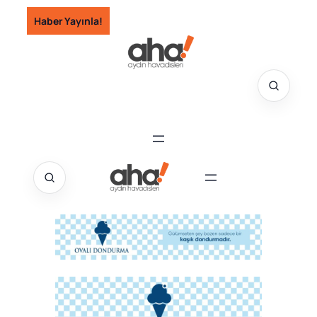
İçeriğe
Haber Yayınla!
geç