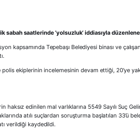
ik sabah saatlerinde ‘yolsuzluk’ iddiasıyla düzenlen
asyon kapsamında Tepebaşı Belediyesi binası ve çalışan
ı.
polis ekiplerinin incelemesinin devam ettiği, 20’ye yak
in haksız edinilen mal varlıklarına 5549 Sayılı Suç Ge
arında atılı suçlardan soruşturma başlatılan 33’ü beledi
 verildiği kaydedildi.