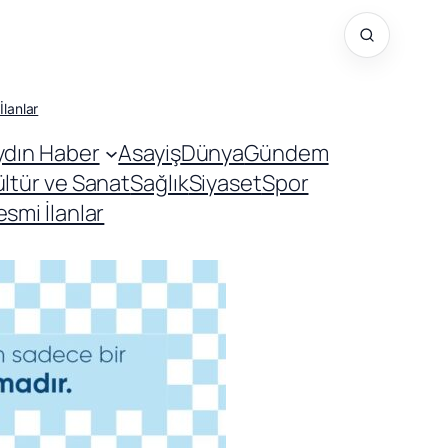
İlanlar
ydın Haber
Asayiş
Dünya
Gündem
ültür ve Sanat
Sağlık
Siyaset
Spor
smi İlanlar