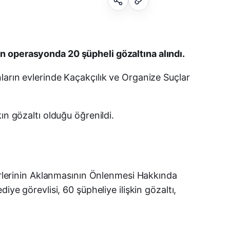
Facebook
en operasyonda 20 şüpheli gözaltına alındı.
ların evlerinde Kaçakçılık ve Organize Suçlar
X (Twitter)
WhatsApp
ın gözaltı olduğu öğrenildi.
Telegram
LinkedIn
lirlerinin Aklanmasının Önlenmesi Hakkında
E-posta
ye görevlisi, 60 şüpheliye ilişkin gözaltı,