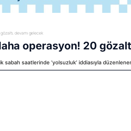
 gözaltı, devamı gelecek
 daha operasyon! 20 gözal
ik sabah saatlerinde ‘yolsuzluk’ iddiasıyla düzenlene