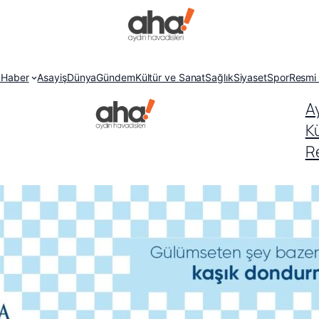
 Haber
Asayiş
Dünya
Gündem
Kültür ve Sanat
Sağlık
Siyaset
Spor
Resmi 
A
K
Re