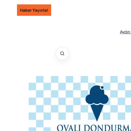
İçeriğe
Haber Yayınla!
geç
Aydın