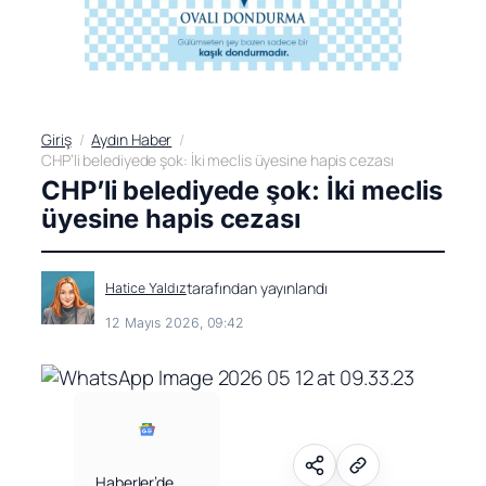
Giriş
Aydın Haber
CHP’li belediyede şok: İki meclis üyesine hapis cezası
CHP’li belediyede şok: İki meclis
üyesine hapis cezası
tarafından yayınlandı
Hatice Yaldız
12 Mayıs 2026, 09:42
Haberler’de