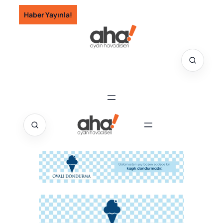
İçeriğe
Haber Yayınla!
geç