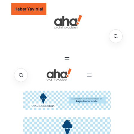
İçeriğe
Haber Yayınla!
geç