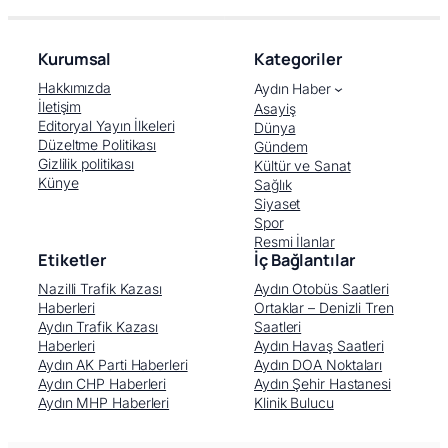
Kurumsal
Kategoriler
Hakkımızda
Aydın Haber
İletişim
Asayiş
Editoryal Yayın İlkeleri
Dünya
Düzeltme Politikası
Gündem
Gizlilik politikası
Kültür ve Sanat
Künye
Sağlık
Siyaset
Spor
Resmi İlanlar
Etiketler
İç Bağlantılar
Nazilli Trafik Kazası
Aydın Otobüs Saatleri
Haberleri
Ortaklar – Denizli Tren
Aydın Trafik Kazası
Saatleri
Haberleri
Aydın Havaş Saatleri
Aydın AK Parti Haberleri
Aydın DOA Noktaları
Aydın CHP Haberleri
Aydın Şehir Hastanesi
Aydın MHP Haberleri
Klinik Bulucu
Facebook
X (Twitter)