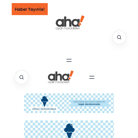
İçeriğe
Haber Yayınla!
geç