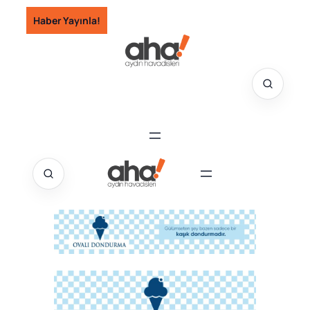
İçeriğe
Haber Yayınla!
geç