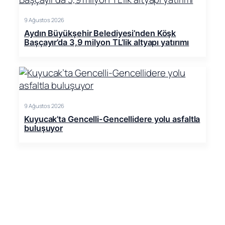
9 Ağustos 2026
Aydın Büyükşehir Belediyesi’nden Köşk
Başçayır’da 3,9 milyon TL’lik altyapı yatırımı
9 Ağustos 2026
Kuyucak’ta Gencelli-Gencellidere yolu asfaltla
buluşuyor