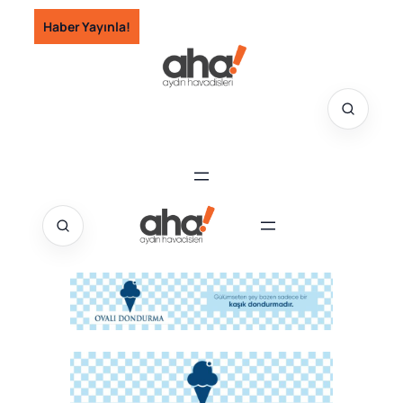
İçeriğe
Haber Yayınla!
geç